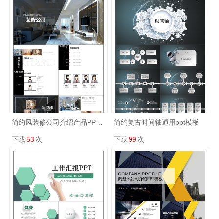
简约风装修公司介绍产品PPT模版
简约复古时间轴通用ppt模板
下载
53
次
下载
99
次