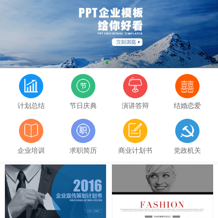
1
计划总结
节日庆典
演讲答辩
结婚恋爱
企业培训
求职简历
商业计划书
党政机关