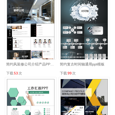
简约风装修公司介绍产品PPT模版
简约复古时间轴通用ppt模板
下载
53
次
下载
99
次