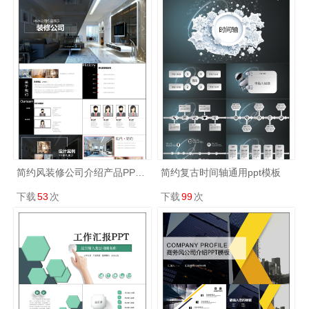
简约风装修公司介绍产品PPT模版
简约复古时间轴通用ppt模板
下载
53
次
下载
99
次