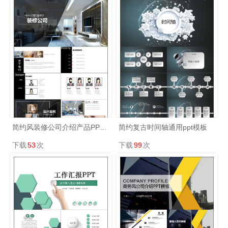
简约风装修公司介绍产品PPT模版
简约复古时间轴通用ppt模板
下载
53
次
下载
99
次