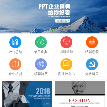
1
计划总结
节日庆典
演讲答辩
结婚恋爱
企业培训
求职简历
商业计划书
党政机关